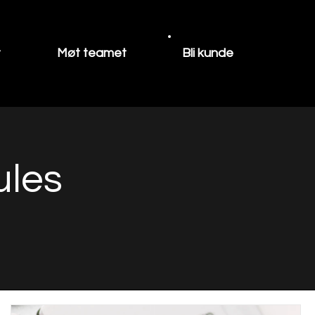
t
Møt teamet
Bli kunde
ules