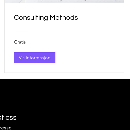
Consulting Methods
Gratis
Vis informasjon
t oss
resse: