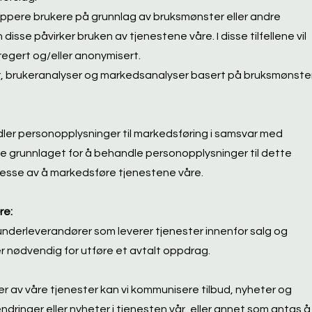
ruppere brukere på grunnlag av bruksmønster eller andre
disse påvirker bruken av tjenestene våre. I disse tilfellene vil
egert og/eller anonymisert.
r, brukeranalyser og markedsanalyser basert på bruksmønste
ler personopplysninger til markedsføring i samsvar med
ige grunnlaget for å behandle personopplysninger til dette
resse av å markedsføre tjenestene våre.
re:
nderleverandører som leverer tjenester innenfor salg og
er nødvendig for utføre et avtalt oppdrag.
r av våre tjenester kan vi kommunisere tilbud, nyheter og
ndringer eller nyheter i tjenesten vår, eller annet som antas å