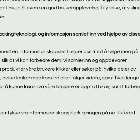
et mulig å levere en god brukeropplevelse, til ytelse, utvikling
er.
ckingteknologi, og informasjon samlet inn ved hjelpe av disse
tjenesten: Informasjonskapsler hjelper oss med å følge med på
, slik at vi kan forbedre dem. Vi samler inn og oppbevarer
produkter våre brukere klikker eller søker på, hvilke deler av
vilke lenker man kom fra eller følger videre, samt hvor lenge
for å kunne lære hva våre brukere er opptatte av, samt forbe
 samtykke via informasjonskapselerklæringen på nettstedet