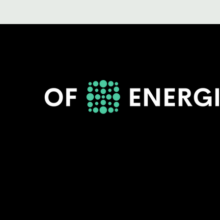
Overgang til
fornybart