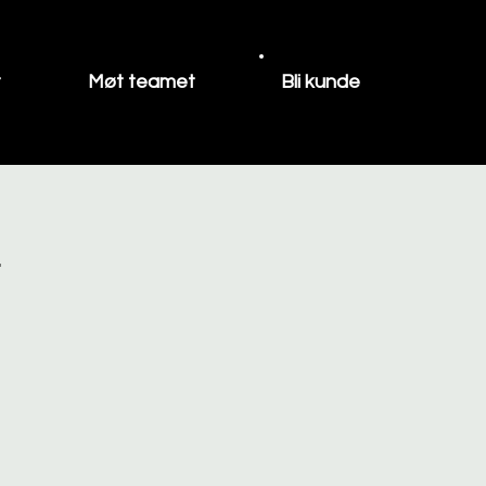
t
Møt teamet
Bli kunde
r