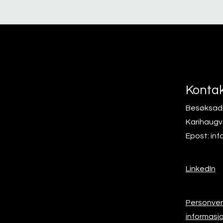
Kontak
Besøksad
Karihaugv
Epost:
inf
LinkedIn
Personver
informasj