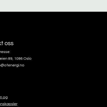
t oss
resse:
eien 89, 1086 Oslo
o@ofenergi.no
n og
onskapsler