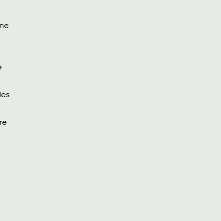
ene
e
les
re