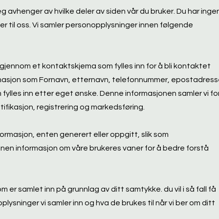
g avhenger av hvilke deler av siden vår du bruker. Du har inge
ger til oss. Vi samler personopplysninger innen følgende
 gjennom et kontaktskjema som fylles inn for å bli kontaktet
masjon som Fornavn, etternavn, telefonnummer, epostadres
fylles inn etter eget ønske. Denne informasjonen samler vi fo
ntifikasjon, registrering og markedsføring.
ormasjon, enten generert eller oppgitt, slik som
n informasjon om våre brukeres vaner for å bedre forstå
er samlet inn på grunnlag av ditt samtykke. du vil i så fall få
plysninger vi samler inn og hva de brukes til når vi ber om ditt