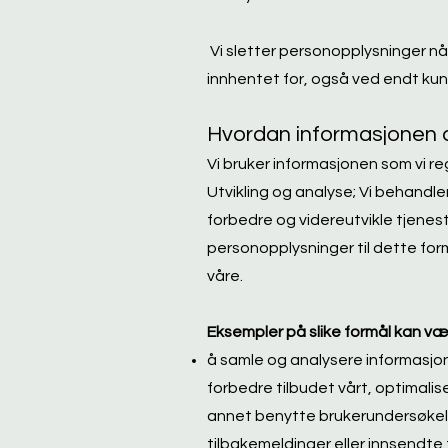
Vi sletter personopplysninger når
innhentet for, også ved endt ku
Hvordan informasjonen di
Vi bruker informasjonen som vi re
Utvikling og analyse; Vi behandl
forbedre og videreutvikle tjenest
personopplysninger til dette for
våre.
Eksempler på slike formål kan væ
å samle og analysere informasjon
forbedre tilbudet vårt, optimalis
annet benytte brukerundersøkelse
tilbakemeldinger eller innsendte 