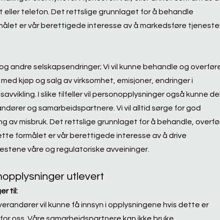
 eller telefon. Det rettslige grunnlaget for å behandle
målet er vår berettigede interesse av å markedsføre tjenest
 og andre selskapsendringer; Vi vil kunne behandle og overfør
med kjøp og salg av virksomhet, emisjoner, endringer i
avvikling. I slike tilfeller vil personopplysninger også kunne de
ndører og samarbeidspartnere. Vi vil alltid sørge for god
ng av misbruk. Det rettslige grunnlaget for å behandle, overfø
ette formålet er vår berettigede interesse av å drive
enestene våre og regulatoriske avveininger.
opplysninger utlevert
r til:
andører vil kunne få innsyn i opplysningene hvis dette er
 for oss. Våre samarbeidspartnere kan ikke bruke