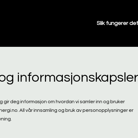
Slik fungerer de
og informasjonskapsle
g gir deg informasjon om hvordan vi samler inn og bruker
ergi.no
. All vår innsamling og bruk av personopplysninger er
vning.