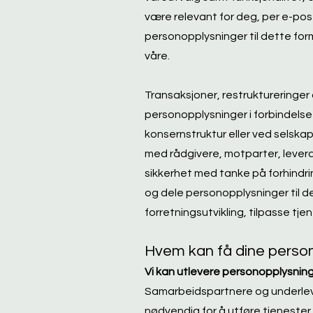
være relevant for deg, per e-post
personopplysninger til dette for
våre.
Transaksjoner, restruktureringer
personopplysninger i forbindelse 
konsernstruktur eller ved selskaps
med rådgivere, motparter, levera
sikkerhet med tanke på forhindri
og dele personopplysninger til d
forretningsutvikling, tilpasse tj
Hvem kan få dine person
Vi kan utlevere personopplysninge
Samarbeidspartnere og underlever
nødvendig for å utføre tjenester