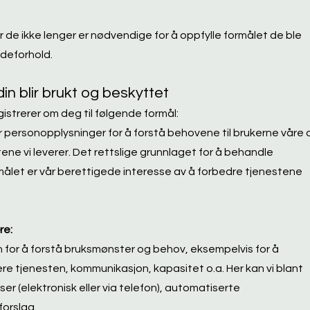
 de ikke lenger er nødvendige for å oppfylle formålet de ble
ndeforhold.
n blir brukt og beskyttet
gistrerer om deg til følgende formål:
er personopplysninger for å forstå behovene til brukerne våre 
ene vi leverer. Det rettslige grunnlaget for å behandle
målet er vår berettigede interesse av å forbedre tjenestene
re:
 for å forstå bruksmønster og behov, eksempelvis for å
ere tjenesten, kommunikasjon, kapasitet o.a. Her kan vi blant
r (elektronisk eller via telefon), automatiserte
forslag.