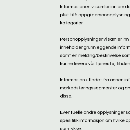
Informasjonen vi samler inn om de
plikt til å oppgi personopplysnin
kategorier:
Personopplysninger vi samler inn
inneholder grunnleggende infor
samt en melding/beskrivelse som 
kunne levere vår tjeneste, til ide
Informasjon utledet fra annen inf
markedsføringssegmenter og anne
disse.
Eventuelle andre opplysninger som 
spesifikk informasjon om hvilke op
samtykke.