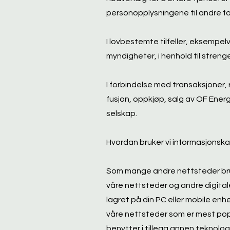
personopplysningene til andre fo
I lovbestemte tilfeller, eksempel
myndigheter, i henhold til stren
I forbindelse med transaksjoner, 
fusjon, oppkjøp, salg av OF Energi
selskap.
Hvordan bruker vi informasjonska
Som mange andre nettsteder bruk
våre nettsteder og andre digitale
lagret på din PC eller mobile enh
våre nettsteder som er mest popu
benytter i tillegg annen teknologi