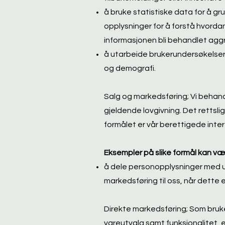
å bruke statistiske data for å g
opplysninger for å forstå hvordan 
informasjonen bli behandlet aggr
å utarbeide brukerundersøkelse
og demografi.
Salg og markedsføring; Vi behand
gjeldende lovgivning. Det rettsl
formålet er vår berettigede inte
Eksempler på slike formål kan væ
å dele personopplysninger med u
markedsføring til oss, når dette 
Direkte markedsføring; Som bruke
vareutvalg samt funksjonalitet, e