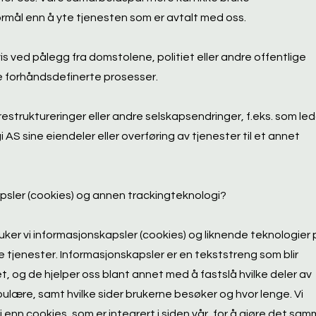
rmål enn å yte tjenesten som er avtalt med oss.
vis ved pålegg fra domstolene, politiet eller andre offentlige
ge forhåndsdefinerte prosesser.
restruktureringer eller andre selskapsendringer, f.eks. som led
 AS sine eiendeler eller overføring av tjenester til et annet
psler (cookies) og annen trackingteknologi?
er vi informasjonskapsler (cookies) og liknende teknologier 
 tjenester. Informasjonskapsler er en tekststreng som blir
et, og de hjelper oss blant annet med å fastslå hvilke deler av
lære, samt hvilke sider brukerne besøker og hvor lenge. Vi
 enn cookies, som er integrert i siden vår, for å gjøre det sam